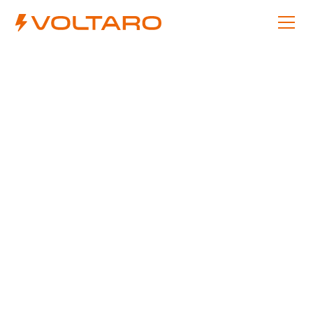
b mit VOLTARO: Von der Inbetrie
nnahmen